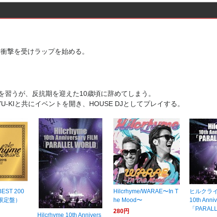
Wに衝撃を受けラップを始める。
を習うが、反抗期を迎えた10歳頃に辞めてしまう。
YU-KIと共にイベントを開き、HOUSE DJとしてプレイする。
ST 200
Hilcrhyme/WARAE〜In T
ヒルクライム/
回限定盤）
he Mood〜
10th Anni
「PARAL
280円
Hilcrhyme 10th Annivers