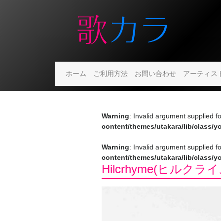
ホーム
ご利用方法
お問い合わせ
アーティス
Warning
: Invalid argument supplied f
content/themes/utakara/lib/class/
Warning
: Invalid argument supplied f
content/themes/utakara/lib/class/
Hilcrhyme(ヒルクライ