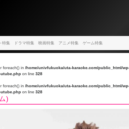
ト特集
ドラマ特集
映画特集
アニメ特集
ゲーム特集
or foreach() in
/home/univfukuoka/uta-karaoke.com/public_html/wp
youtube.php
on line
328
or foreach() in
/home/univfukuoka/uta-karaoke.com/public_html/wp
youtube.php
on line
328
ム)