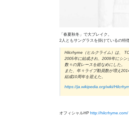
「春夏秋冬」で大ブレイク。
2人ともサングラスを掛けているの特徴的
Hilcrhyme（ヒルクライム）は、
2005年に結成され、2009年に
数々の賞レースを総なめにした。
また、年々ライブ動員数が増え201
結成10周年を迎えた。
https://ja.wikipedia.org/wiki/Hilcrhy
オフィシャルHP
http://hilcrhyme.com/