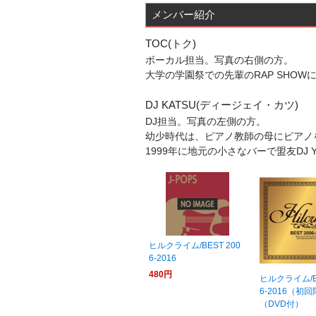
メンバー紹介
TOC(トク)
ボーカル担当。写真の右側の方。
大学の学園祭での先輩のRAP SHO
DJ KATSU(ディージェイ・カツ)
DJ担当。写真の左側の方。
幼少時代は、ピアノ教師の母にピアノ
1999年に地元の小さなバーで盟友DJ 
ヒルクライム/BEST 200
6-2016
480円
ヒルクライム/BE
6-2016（初
（DVD付）