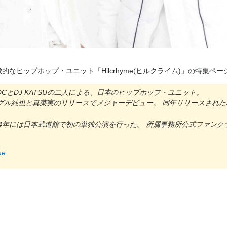
なヒップホップ・ユニット「Hilcrhyme(ヒルクライム)」の特集ペー
 TOCとDJ KATSUの二人による、日本のヒップホップ・ユニット。
シングル純也と真菜実のリリースでメジャーデビュー。 同年リリースされた
4年には日本武道館で初の単独公演を行った。 所属事務所公式ファンクラブは
me